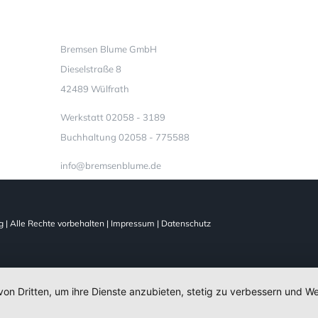
Kontakt
M
Bremsen Blume GmbH
Dieselstraße 8
42489 Wülfrath
Werkstatt 02058 - 3189
Buchhaltung 02058 - 775588
info@bremsenblume.de
g
| Alle Rechte vorbehalten |
Impressum
|
Datenschutz
von Dritten, um ihre Dienste anzubieten, stetig zu verbessern und