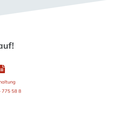
auf!
haltung
 775 58 8