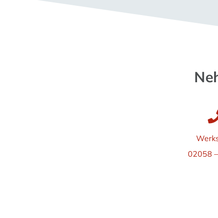
Neh
Werks
02058 –