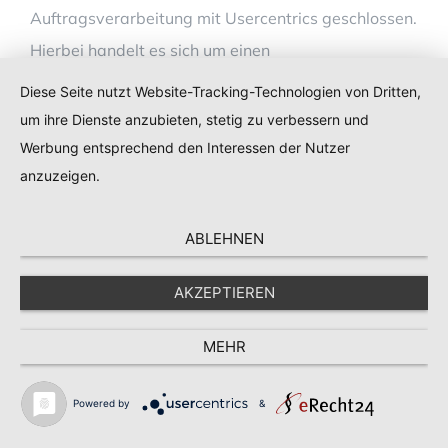
Auftragsverarbeitung mit Usercentrics geschlossen.
Hierbei handelt es sich um einen
datenschutzrechtlich vorgeschriebenen Vertrag, der
Diese Seite nutzt Website-Tracking-Technologien von Dritten,
gewährleistet, dass Usercentrics die
um ihre Dienste anzubieten, stetig zu verbessern und
personenbezogenen Daten unserer
Werbung entsprechend den Interessen der Nutzer
anzuzeigen.
Websitebesucher nur nach unseren Weisungen und
unter Einhaltung der DSGVO verarbeitet.
ABLEHNEN
Anfrage per E-Mail, Telefon oder
Telefax
AKZEPTIEREN
MEHR
Wenn Sie uns per E-Mail, Telefon oder Telefax
kontaktieren, wird Ihre Anfrage inklusive aller
Powered by
&
daraus hervorgehenden personenbezogenen Daten
(Name, Anfrage) zum Zwecke der Bearbeitung Ihres